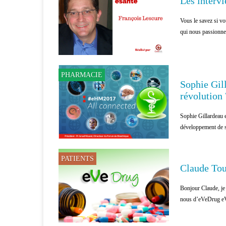
Les interv
Vous le savez si vo
qui nous passionne
PHARMACIE
Sophie Gil
révolution 
Sophie Gillardeau 
développement de st
PATIENTS
Claude Touc
Bonjour Claude, je
nous d’eVeDrug eV