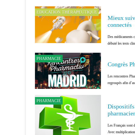
EDUCATION THÉRAPEUTIQUE
Mieux suiv
connectés
Des médicaments con
débuté les tests clin
PHARMACIE
Congrès Ph
Les rencontres Phar
regroupés afin d’ass
PHARMACIE
Dispositifs
pharmacie
Les Français sont d
Avec multiplication