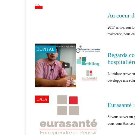
AI
Au coeur de
2017 arrive, son lo
malmenée, nous en p
HÔPITAL
Regards co
hospitalièr
L’unidose arrive en
développe une solut
DATA
Eurasanté :
Si vous suivez un p
vous vous êtes cer