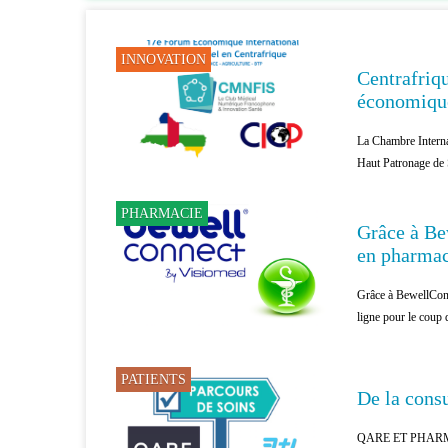
INNOVATION
Centrafriqu
économiqu
La Chambre Internat
Haut Patronage de 
PHARMACIE
Grâce à Bew
en pharmac
Grâce à BewellConne
ligne pour le coup 
PATIENTS
De la consu
QARE ET PHARM