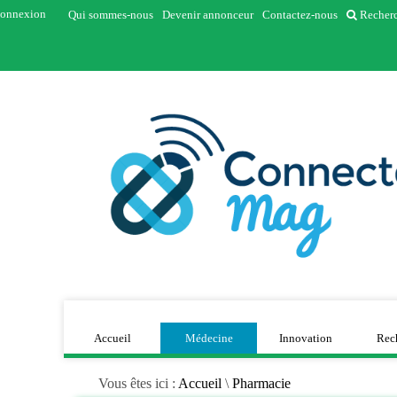
onnexion
Qui sommes-nous
Devenir annonceur
Contactez-nous
Recher
Accueil
Médecine
Innovation
Rec
Vous êtes ici :
Accueil
\
Pharmacie