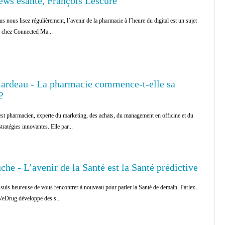
iews esanté, François Lescure
us nous lisez régulièrement, l’avenir de la pharmacie à l’heure du digital est un sujet
 chez Connected Ma...
lardeau - La pharmacie commence-t-elle sa
?
est pharmacien, experte du marketing, des achats, du management en officine et du
ratégies innovantes. Elle par...
he - L’avenir de la Santé est la Santé prédictive
 suis heureuse de vous rencontrer à nouveau pour parler la Santé de demain. Parlez-
eDrug développe des s...