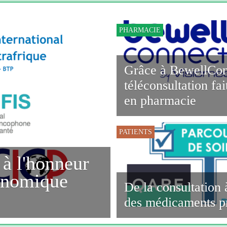
PHARMACIE
Grâce à BewellCon
téléconsultation fai
en pharmacie
PATIENTS
 à l'honneur
conomique
De la consultation à
des médicaments pr