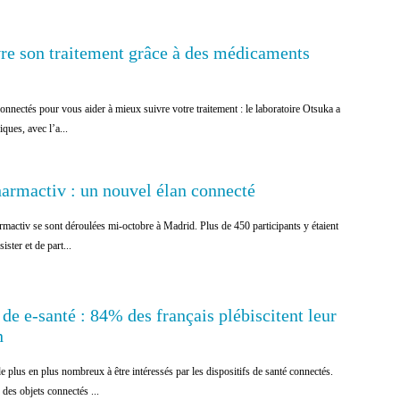
re son traitement grâce à des médicaments
nectés pour vous aider à mieux suivre votre traitement : le laboratoire Otsuka a
iques, avec l’a...
armactiv : un nouvel élan connecté
mactiv se sont déroulées mi-octobre à Madrid. Plus de 450 participants y étaient
ister et de part...
 de e-santé : 84% des français plébiscitent leur
n
e plus en plus nombreux à être intéressés par les dispositifs de santé connectés.
 des objets connectés ...