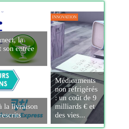
INNOVATION
nect, la
t son entrée
Médicaments
non réfrigérés
: un coût de 9
 la livraison
milliards € et
escrits
des vies...