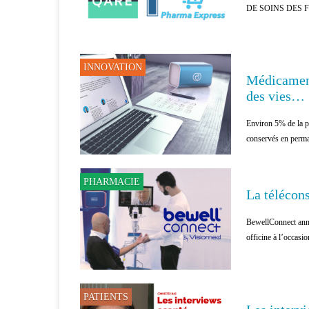
DE SOINS DES FRANC
INNOVATION
Médicaments
des vies…
Environ 5% de la pop
conservés en perman
PHARMACIE
La télécon
BewellConnect annon
officine à l’occas
PATIENTS