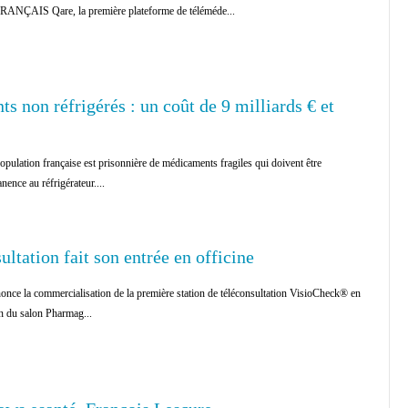
̧AIS Qare, la première plateforme de téléméde...
 non réfrigérés : un coût de 9 milliards € et
ulation française est prisonnière de médicaments fragiles qui doivent être
ence au réfrigérateur....
sultation fait son entrée en officine
ce la commercialisation de la première station de téléconsultation VisioCheck® en
ion du salon Pharmag...