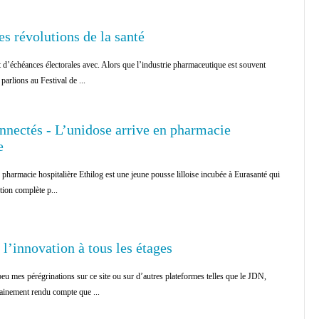
s révolutions de la santé
t d’échéances électorales avec. Alors que l’industrie pharmaceutique est souvent
arlions au Festival de ...
nnectés - L’unidose arrive en pharmacie
e
 pharmacie hospitalière Ethilog est une jeune pousse lilloise incubée à Eurasanté qui
ion complète p...
 l’innovation à tous les étages
eu mes pérégrinations sur ce site ou sur d’autres plateformes telles que le JDN,
tainement rendu compte que ...