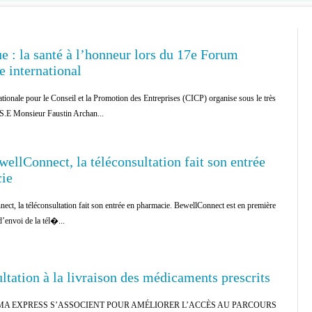
e : la santé à l’honneur lors du 17e Forum
e international
ionale pour le Conseil et la Promotion des Entreprises (CICP) organise sous le très
S.E Monsieur Faustin Archan...
ellConnect, la téléconsultation fait son entrée
ie
ct, la téléconsultation fait son entrée en pharmacie. BewellConnect est en première
d’envoi de la tél�...
ltation à la livraison des médicaments prescrits
A EXPRESS S’ASSOCIENT POUR AMÉLIORER L’ACCÈS AU PARCOURS