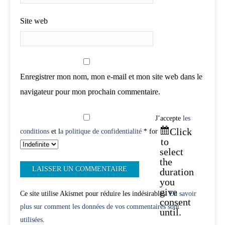
Site web
Enregistrer mon nom, mon e-mail et mon site web dans le
navigateur pour mon prochain commentaire.
J’accepte
les
Click
conditions
et l
a politique de confidentialité
* for
to
select
the
duration
you
give
Ce site utilise Akismet pour réduire les indésirables.
En savoir
consent
plus sur comment les données de vos commentaires sont
until.
utilisées
.