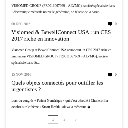
VISIOMED GROUP (FR0011067669 – ALVMG), société spécialisée dans
l’électronique médicale nouvelle génération, se félicite de la paruti...
08 DÉC 2016
0
INNOVATION
Visiomed & BewellConnect USA : un CES
2017 riche en innovation
Visiomed Group et BewellConnect USA annoncent un CES 2017 riche en
innovation VISIOMED GROUP (FR0011067669 – ALVMG), société
spécialisée dans l&...
15 NOV 2016
0
MÉDECINE D'URGENCE
Quels objets connectés pour outiller les
urgentistes ?
Lors du congrès « Patient Numérique » qui s’est déroulé à Charleroi fin
octobre sur le thème « Smart Health : où va la médecine �...
1
2
3