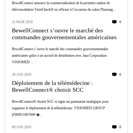
BewellConnect annonce la commercialisation de la première station de
téléconsultation VisioCheck® en officine à l’occasion du salon Pharmag...
21 MAR 2018
0
DROIT - ECONOMIE
BewellConnect s’ouvre le marché des
commandes gouvernementales américaines
BewellConnect s’ouvre le marché des commandes gouvernementales
américaines grâce à un accord de distribution avec Janz Corporation
VISIOMED ...
30 JAN 2018
0
TÉLÉMÉDECINE
Déploiement de la télémédecine :
BewellConnect® choisit SCC
BewellConnect® choisit SCC et signe un partenariat stratégique pour
organiser le déploiement de la télémédecine. VISIOMED GROUP
(FR0011067669 �...
09 JAN 2018
0
INNOVATION