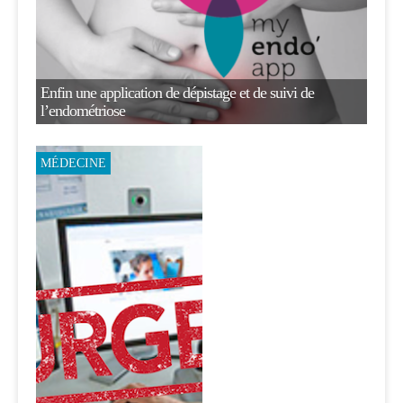
Enfin une application de dépistage et de suivi de
l’endométriose
MÉDECINE
TrauMatrix
:
l’IA
au