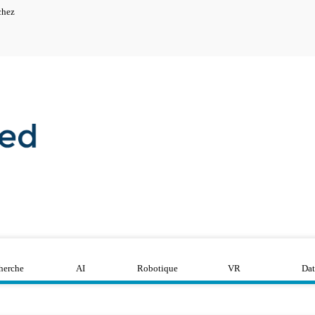
chez
herche
AI
Robotique
VR
Dat