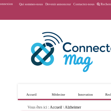
onnexion
Qui sommes-nous
Devenir annonceur
Contactez-nous
Recher
Accueil
Médecine
Innovation
Rec
Vous êtes ici :
Accueil
\
Alzheimer