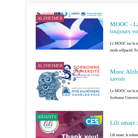
ALZHEIMER
MOOC - La 
toujours vo
Le MOOC sur la mal
mode selfpaced. Po
ALZHEIMER
Mooc Alzhe
savoir
Le MOOC sur la mal
Sorbonne Universit
AIDANTS
Lili smart 
Lili smart, la solu