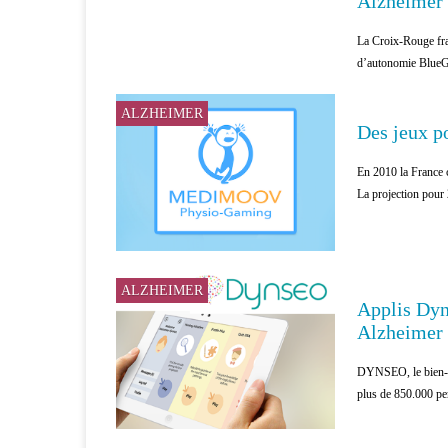
Alzheimer 
La Croix-Rouge fran
d’autonomie BlueG
ALZHEIMER
Des jeux p
En 2010 la France c
La projection pour 
ALZHEIMER
Applis Dyns
Alzheimer
DYNSEO, le bien-êt
plus de 850.000 per