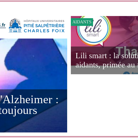
vous avez toujours
ALZHEIMER
AIDANTS
Lili smart : la solu
aidants, primée a
'Alzheimer :
toujours