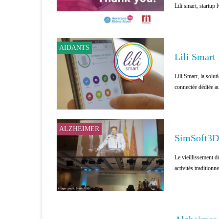
Lili smart, startup 
AIDANTS
Lili Smart 
Lili Smart, la solu
connectée dédiée a
ALZHEIMER
SimSoft3D 
Le vieillissement 
activités traditionne
ALZHEIMER