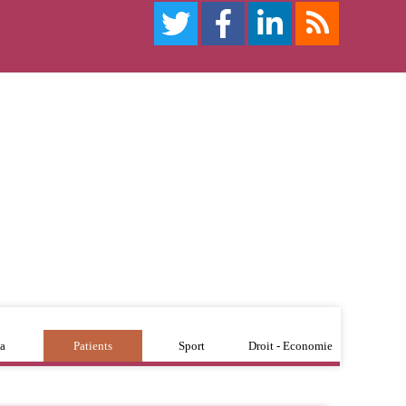
a
Patients
Sport
Droit - Economie
out ce que