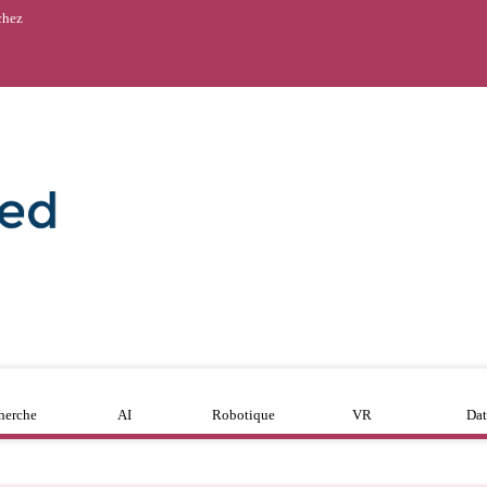
chez
herche
AI
Robotique
VR
Dat
Mooc Alzheimer : t