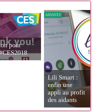
 voulu savoir
AIDANTS
tion pour
u #CES2018
Lili Smart :
enfin une
appli au profit
des aidants