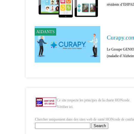
résidents d’EHPAD 
AIDANTS
Curapy.com
Le Groupe GENIOU
(maladie d’Alzheime
Ce site respecte les principes de la charte HONcode.
Vérifiez ici.
Chercher uniquement dans des sites web de santé HONcode de confia