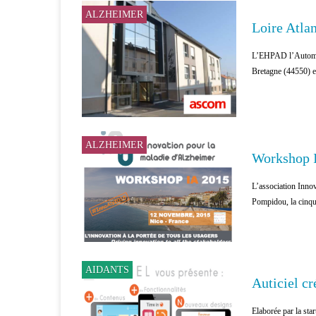
ALZHEIMER
Loire Atla
L’EHPAD l’Automne re
Bretagne (44550) en
ALZHEIMER
Workshop I
L’association Innov
Pompidou, la cinqui
AIDANTS
Auticiel cr
Elaborée par la star