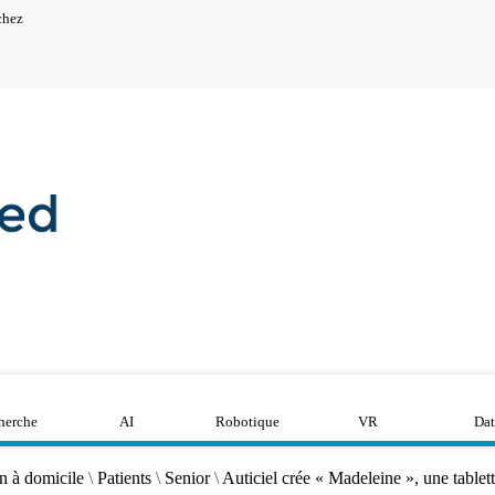
chez
herche
AI
Robotique
VR
Dat
n à domicile
\
Patients
\
Senior
\
Auticiel crée « Madeleine », une tablet