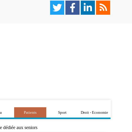
a
Patients
Sport
Droit - Economie
te dédiée aux seniors