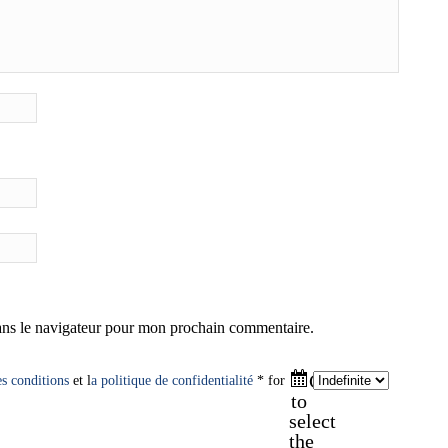
ans le navigateur pour mon prochain commentaire.
Click
es conditions
et l
a politique de confidentialité
* for
to
select
the