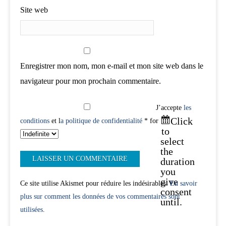
Site web
Enregistrer mon nom, mon e-mail et mon site web dans le
navigateur pour mon prochain commentaire.
J’accepte
les
Click
conditions
et l
a politique de confidentialité
* for
to
select
the
duration
you
give
Ce site utilise Akismet pour réduire les indésirables.
En savoir
consent
plus sur comment les données de vos commentaires sont
until.
utilisées
.