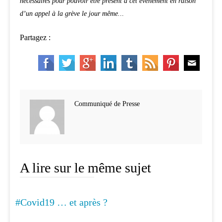
nécessaires pour pouvoir être présent à cet événement en raison
d’un appel à la grève le jour même.
..
Partagez :
Communiqué de Presse
A lire sur le même sujet
#Covid19 … et après ?
MÉDECINE