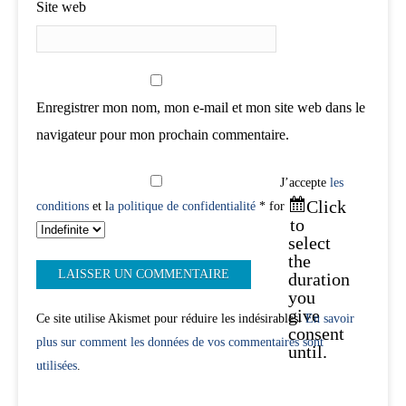
Site web
Enregistrer mon nom, mon e-mail et mon site web dans le
navigateur pour mon prochain commentaire.
J’accepte
les
Click
conditions
et l
a politique de confidentialité
* for
to
select
the
duration
you
give
Ce site utilise Akismet pour réduire les indésirables.
En savoir
consent
plus sur comment les données de vos commentaires sont
until.
utilisées
.