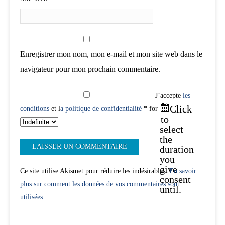
Enregistrer mon nom, mon e-mail et mon site web dans le
navigateur pour mon prochain commentaire.
J’accepte
les
Click
conditions
et l
a politique de confidentialité
* for
to
select
the
duration
you
give
Ce site utilise Akismet pour réduire les indésirables.
En savoir
consent
plus sur comment les données de vos commentaires sont
until.
utilisées
.