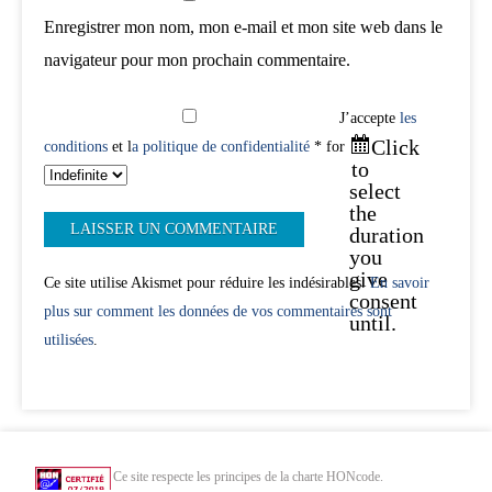
Enregistrer mon nom, mon e-mail et mon site web dans le
navigateur pour mon prochain commentaire.
J’accepte
les
Click
conditions
et l
a politique de confidentialité
* for
to
select
the
duration
you
give
Ce site utilise Akismet pour réduire les indésirables.
En savoir
consent
plus sur comment les données de vos commentaires sont
until.
utilisées
.
Ce site respecte les principes de la charte HONcode.