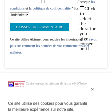
J’accepte
les
Click
conditions
et l
a politique de confidentialité
* for
to
select
the
duration
you
give
Ce site utilise Akismet pour réduire les indésirables.
En savoir
consent
plus sur comment les données de vos commentaires sont
until.
utilisées
.
Ce site respecte les principes de la charte HONcode.
Vérifiez ici.
✕
Chercher uniquement dans des sites web de santé HONcode de confiance :
Ce site utilise des cookies pour vous garantir
la meilleure expérience sur notre site.