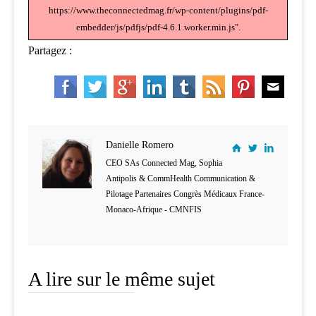
https://www.theconnectedmag.fr/wp-content/plugins/pdf-
embedder/js/pdfjs/pdf-4.6.1.worker.min.js".
Partagez :
Danielle Romero
CEO SAs Connected Mag, Sophia
Antipolis & CommHealth Communication &
Pilotage Partenaires Congrès Médicaux France-
Monaco-Afrique - CMNFIS
A lire sur le même sujet