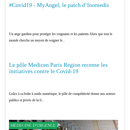
#Covid19 - MyAngel, le patch d’Inomedis
MÉDECINE
Un ange gardien pour protéger les soignants et les patients Alors que tout le
monde cherche un moyen de soigner le...
Le pôle Medicen Paris Region recense les
MÉDECINE
initiatives contre le Covid-19
Grâce à sa boîte à outils numérique, le pôle de compétitivité donne aux acteurs
publics et privés de la fi...
MÉDECINE D'URGENCE