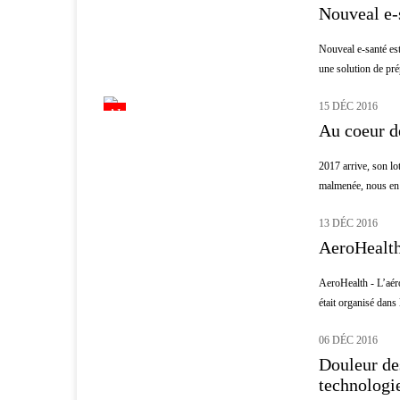
Nouveal e-
Nouveal e-santé est
une solution de prép
15 DÉC 2016
AI
Au coeur de
2017 arrive, son lo
malmenée, nous en p
13 DÉC 2016
INNOVATION
AeroHealth 
AeroHealth - L’aér
était organisé dans 
06 DÉC 2016
PATIENTS
Douleur des
technologi