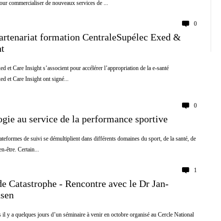
r commercialiser de nouveaux services de ...
0
Partenariat formation CentraleSupélec Exed &
ht
d et Care Insight s’associent pour accélérer l’appropriation de la e-santé
d et Care Insight ont signé...
0
ogie au service de la performance sportive
ateformes de suivi se démultiplient dans différents domaines du sport, de la santé, de
en-être. Certain...
1
e Catastrophe - Rencontre avec le Dr Jan-
nsen
il y a quelques jours d’un séminaire à venir en octobre organisé au Cercle National