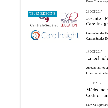
BewellConnect® pou
23 OCT 2017
TÉLÉMÉDECINE
#esante - 
Care Insig
CentraleSupélec Exe
CentraleSupélec Exe
19 OCT 2017
INNOVATION
La technol
Aujourd’hui, les pl
la nutrition et du bi
11 SEP 2017
MÉDECINE D'URGENCE
Médecine d
Cedric Ha
Nous vous parlions 