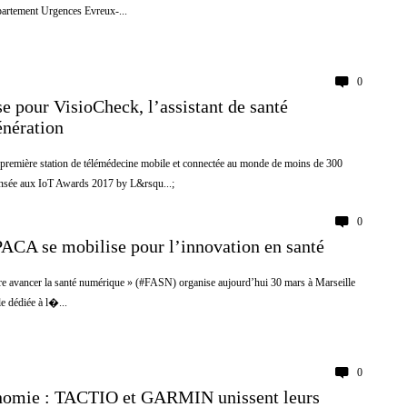
artement Urgences Evreux-...
0
 pour VisioCheck, l’assistant de santé
énération
emière station de télémédecine mobile et connectée au monde de moins de 300
sée aux IoT Awards 2017 by L&rsqu...;
0
PACA se mobilise pour l’innovation en santé
e avancer la santé numérique » (#FASN) organise aujourd’hui 30 mars à Marseille
le dédiée à l�...
0
nomie : TACTIO et GARMIN unissent leurs