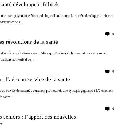
santé développe e-fitback
 une startup lyonnaise éditrice de logiciel en e-santé. La société développe e-fitback :
aration et de s...
0
s révolutions de la santé
t d’échéances électorales avec. Alors que l’industrie pharmaceutique est souvent
arlions au Festival de ...
0
: l’aéro au service de la santé
o au service de la santé : comment promouvoir une synergie gagnante ? L’événement
le cadre...
0
 seniors : l’apport des nouvelles
es