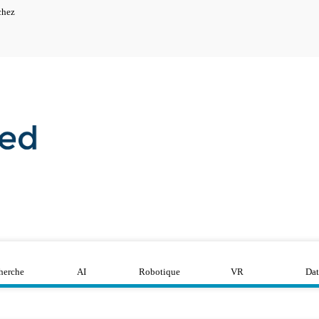
chez
herche
AI
Robotique
VR
Dat