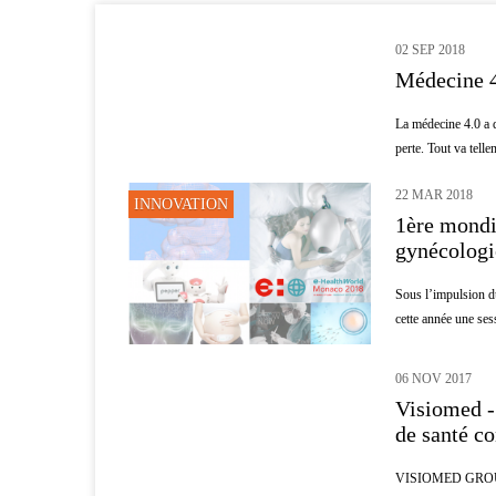
02 SEP 2018
AI
Médecine 4.
La médecine 4.0 a d’
perte. Tout va tellem
22 MAR 2018
INNOVATION
1ère mondi
gynécologi
Sous l’impulsion 
cette année une ses
06 NOV 2017
PATIENTS
Visiomed -
de santé c
VISIOMED GROUP :