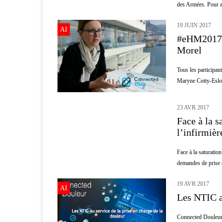
des Armées. Pour al
19 JUIN 2017
AI
#eHM2017 A
Morel
Tous les participan
Maryne Cotty-Eslous
23 AVR 2017
INFIRMIER
Face à la 
l’infirmièr
Face à la saturatio
demandes de prise e
19 AVR 2017
AI
Les NTIC au
Connected Douleur 