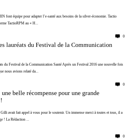
ont équipe pour adapter l’e-santé aux besoins de la silver-économie. Tactio
eforme TactioRPM au « H...
0
es lauréats du Festival de la Communication
ats du Festival de la Communication Santé Après un Festival 2016 une nouvelle fois
que nous avions relaté da...
0
 une belle récompense pour une grande
!
Gilli avait fait appel à vous pour le soutenir. Un immense merci à toutes et tous, il a
ge ! La Rédaction ...
0