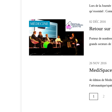
Lors de la Journée
qu’essentiel : Comm
02 DÉC 2016
MÉDECINE
Retour sur
Porteur de nombreu
grands secteurs de l
26 NOV 2016
INNOVATION
MediSpace 
4e édition de Medis
l’aéronautique/spati
1
2