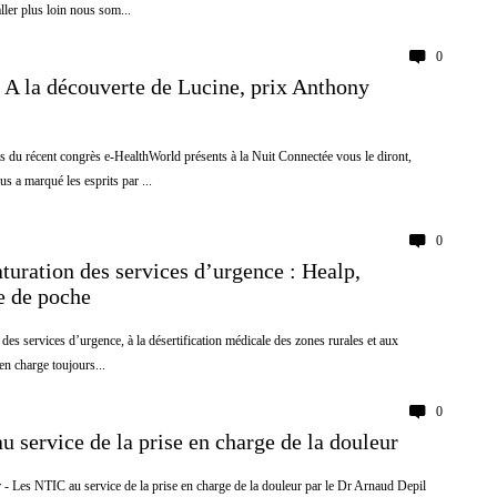
ler plus loin nous som...
0
 la découverte de Lucine, prix Anthony
ts du récent congrès e-HealthWorld présents à la Nuit Connectée vous le diront,
 a marqué les esprits par ...
0
saturation des services d’urgence : Healp,
e de poche
n des services d’urgence, à la désertification médicale des zones rurales et aux
n charge toujours...
0
 service de la prise en charge de la douleur
- Les NTIC au service de la prise en charge de la douleur par le Dr Arnaud Depil