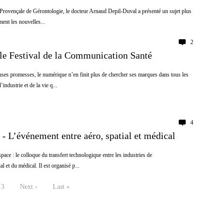
 Provençale de Gérontologie, le docteur Arnaud Depil-Duval a présenté un sujet plus
ent les nouvelles...
2
 le Festival de la Communication Santé
ses promesses, le numérique n’en finit plus de chercher ses marques dans tous les
’industrie et de la vie q...
4
- L’événement entre aéro, spatial et médical
pace : le colloque du transfert technologique entre les industries de
al et du médical. Il est organisé p...
3
Next ›
Last »