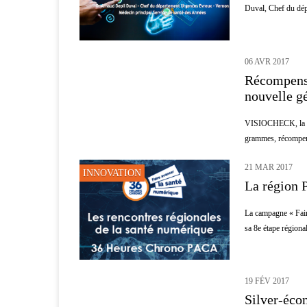
Duval, Chef du dép
06 AVR 2017
MÉDECINE
Récompense
nouvelle g
VISIOCHECK, la pr
grammes, récompen
21 MAR 2017
INNOVATION
La région 
La campagne « Fair
sa 8e étape régiona
19 FÉV 2017
SENIOR
Silver-éco