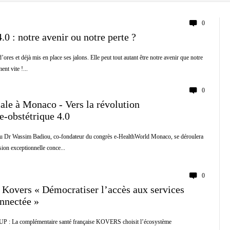
0
0 : notre avenir ou notre perte ?
ores et déjà mis en place ses jalons. Elle peut tout autant être notre avenir que notre
ent vite !...
0
ale à Monaco - Vers la révolution
e-obstétrique 4.0
du Dr Wassim Badiou, co-fondateur du congrès e-HealthWorld Monaco, se déroulera
sion exceptionnelle conce...
0
 Kovers « Démocratiser l’accès aux services
onnectée »
 La complémentaire santé française KOVERS choisit l’écosystème