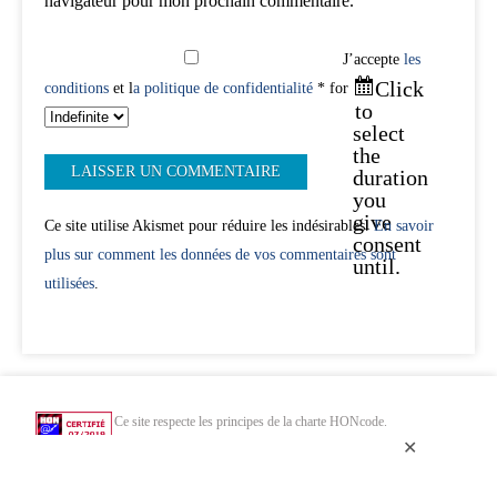
navigateur pour mon prochain commentaire.
J’accepte
les
Click
conditions
et l
a politique de confidentialité
* for
to
select
the
duration
you
give
Ce site utilise Akismet pour réduire les indésirables.
En savoir
consent
plus sur comment les données de vos commentaires sont
until.
utilisées
.
Ce site respecte les principes de la charte HONcode.
Vérifiez ici.
✕
Chercher uniquement dans des sites web de santé HONcode de confiance :