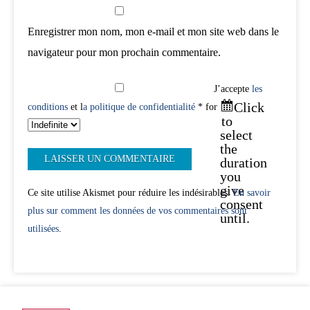
Enregistrer mon nom, mon e-mail et mon site web dans le
navigateur pour mon prochain commentaire.
J’accepte
les
Click
conditions
et l
a politique de confidentialité
* for
to
select
the
duration
you
give
Ce site utilise Akismet pour réduire les indésirables.
En savoir
consent
plus sur comment les données de vos commentaires sont
until.
utilisées
.