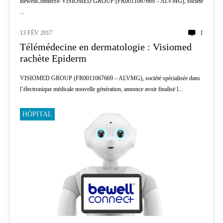
BewellConnect® VISIOMED GROUP (FR0011067669 – ALVMG), société
...
13 FÉV 2017
1
INNOVATION
Télémédecine en dermatologie : Visiomed
rachète Epiderm
VISIOMED GROUP (FR0011067669 – ALVMG), société spécialisée dans
l’électronique médicale nouvelle génération, annonce avoir finalisé l...
HÔPITAL