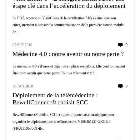
étape clé dans l’accélération du déploiement
La FDA accorde au VisioCheck ® la certification 510(k) ainsi que son
enregistrement autorisant la commercialisation de la première station mobile
de...
02 SEP 2018
0
AI
Médecine 4.0 : notre avenir ou notre perte ?
La médecine 4.0 a d’ores et déjà mis en place ses jalons. Elle peut tout autant
être notre avenir que notre perte. Tout va tellement vite !...
30 JAN 2018
0
TÉLÉMÉDECINE
Déploiement de la télémédecine :
BewellConnect® choisit SCC
BewellConnect® choisit SCC et signe un partenariat stratégique pour
organiser le déploiement de la télémédecine. VISIOMED GROUP
(FR0011067669 �...