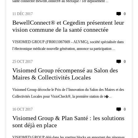
santé connectée BewellConnect® au Mexique / 1er déploiement ...
11 DÉC 2017
0
INNOVATION
BewellConnect® et Cegedim présentent leur
vision commune de la santé connectée
VISIOMED GROUP (FR0011067669 – ALVMG), société spécialisée dans
l’électronique médicale nouvelle génération, annonce sa participation ...
25 OCT 2017
0
MÉDECINE
Visiomed Group récompensé au Salon des
Maires & Collectivités Locales
Visiomed Group décroche le Prix de l’Innovation du Salon des Maires et des
Collectivités Locales pour VisioCheck®, la première station de t�...
16 OCT 2017
0
DROIT - ECONOMIE
Visiomed Group & Plan Santé : les solutions
sont déjà en place
VISIOMED GROUP déjà dans les starting blocks en apportant des réponses