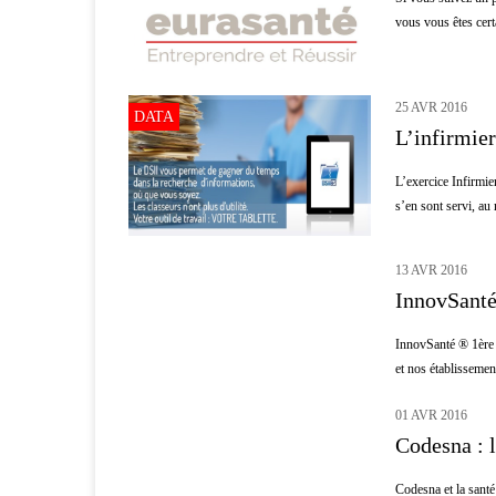
vous vous êtes cer
25 AVR 2016
DATA
L’infirmier
L’exercice Infirmie
s’en sont servi, au
13 AVR 2016
HÔPITAL
InnovSanté 
InnovSanté ® 1ère s
et nos établissemen
01 AVR 2016
INNOVATION
Codesna : 
Codesna et la santé