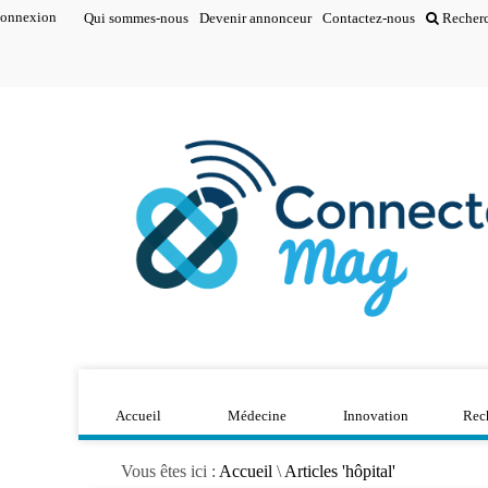
onnexion
Qui sommes-nous
Devenir annonceur
Contactez-nous
Recher
Accueil
Médecine
Innovation
Rec
Vous êtes ici :
Accueil
\
Articles 'hôpital'