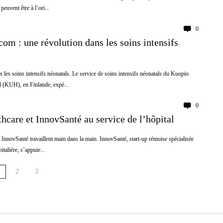
euvent être à l’ori...
0
om : une révolution dans les soins intensifs
 les soins intensifs néonatals. Le service de soins intensifs néonatals du Kuopio
l (KUH), en Finlande, expé...
0
hcare et InnovSanté au service de l’hôpital
 InnovSanté travaillent main dans la main. InnovSanté, start-up rémoise spécialisée
italière, s’appuie...
2
3