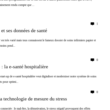
tainement rendu compte que ...
1
 et ses données de santé
r est très varié mais tous connaissent le fameux dossier de soins infirmiers papier et
 moins pend...
0
: la e-santé hospitalière
tart-up de e-santé hospitalière veut digitaliser et moderniser notre système de soins
ts pour optimi...
0
la technologie de mesure du stress
 connectée : le mal-être, la démotivation, le stress négatif provoquent des effets