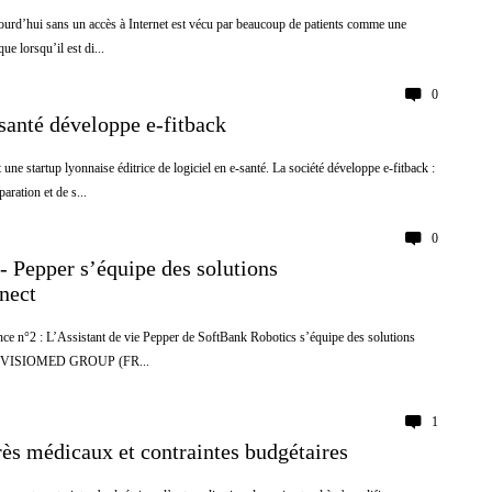
ujourd’hui sans un accès à Internet est vécu par beaucoup de patients comme une
ue lorsqu’il est di...
0
santé développe e-fitback
 une startup lyonnaise éditrice de logiciel en e-santé. La société développe e-fitback :
aration et de s...
0
 Pepper s’équipe des solutions
nect
 n°2 : L’Assistant de vie Pepper de SoftBank Robotics s’équipe des solutions
) VISIOMED GROUP (FR...
1
rès médicaux et contraintes budgétaires