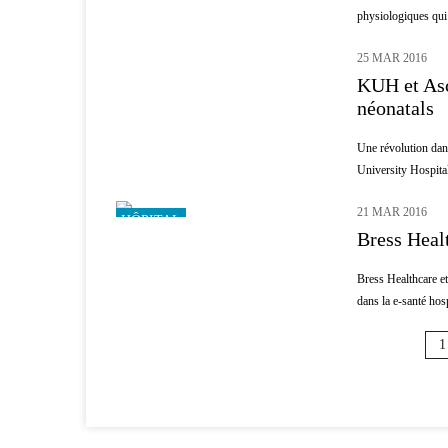
physiologiques qui p
25 MAR 2016
ENFANTS
KUH et Asc
néonatals
Une révolution dans
University Hospita
21 MAR 2016
HÔPITAL
Bress Healt
Bress Healthcare et
dans la e-santé hosp
1