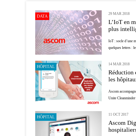
29 MAR 2018
DATA
L’IoT en mi
plus intell
IoT : socle d’une m
quelques lettres : l
14 MAR 2018
HÔPITAL
Réduction 
les hôpitau
Ascom accompagne l
Unite Cleanminder no
11 OCT 2017
HÔPITAL
Ascom Digi
hospitalier