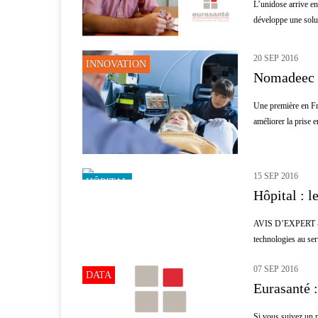
L’unidose arrive en
développe une solut
20 SEP 2016
INNOVATION
Nomadeec é
Une première en Fra
améliorer la prise e
15 SEP 2016
HÔPITAL
Hôpital : l
AVIS D’EXPERT – Pa
technologies au ser
07 SEP 2016
DATA
Eurasanté :
Si vous suivez un p