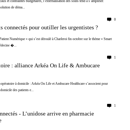
aux et contraintes budgétaires, l’externalisation des soins tend à s’amplifier.
olution de déma...
0
s connectés pour outiller les urgentistes ?
atient Numérique » qui s’est déroulé à Charleroi fin octobre sur le thème « Smart
édecine �...
1
toire : alliance Arkéa On Life & Ambucare
-opératoire à domicile : Arkéa On Life et Ambucare Healthcare s’associent pour
 domicile des patients e...
1
nnectés - L’unidose arrive en pharmacie
e