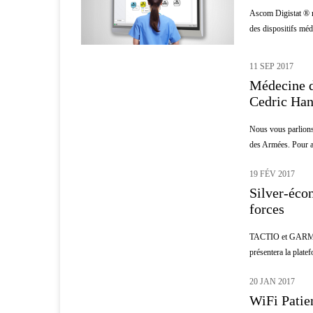
Ascom Digistat ® ren
des dispositifs méd
11 SEP 2017
MÉDECINE D'URGENCE
Médecine d
Cedric Ha
Nous vous parlions 
des Armées. Pour al
19 FÉV 2017
SENIOR
Silver-éco
forces
TACTIO et GARMIN f
présentera la plat
20 JAN 2017
HÔPITAL
WiFi Patie