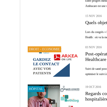
Entre progrès médic
Ambucare est une s
15 NOV 2016
MÉDECINE D'URGENCE
Quels objet
Lors du congrès « P
Health : où va la m
03 NOV 2016
DROIT - ECONOMIE
Post-opéra
Healthcare
Suivi de santé post
optimiser le suivi à
19 OCT 2016
HÔPITAL
Regards co
hospitalièr