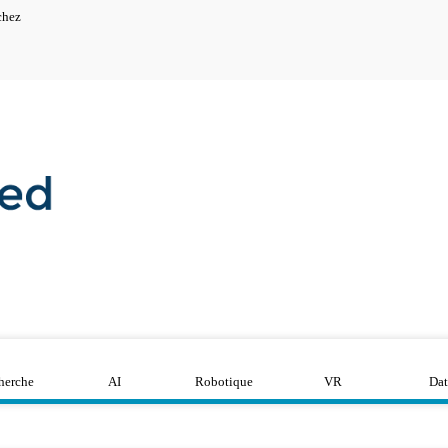
chez
herche
AI
Robotique
VR
Dat