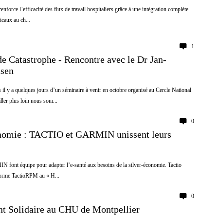
force l’efficacité des flux de travail hospitaliers grâce à une intégration complète
icaux au ch...
1
e Catastrophe - Rencontre avec le Dr Jan-
nsen
il y a quelques jours d’un séminaire à venir en octobre organisé au Cercle National
ler plus loin nous som...
0
nomie : TACTIO et GARMIN unissent leurs
ont équipe pour adapter l’e-santé aux besoins de la silver-économie. Tactio
eforme TactioRPM au « H...
0
nt Solidaire au CHU de Montpellier