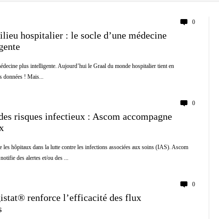
0
lieu hospitalier : le socle d’une médecine
igente
édecine plus intelligente. Aujourd’hui le Graal du monde hospitalier tient en
es données ! Mais...
0
des risques infectieux : Ascom accompagne
x
es hôpitaux dans la lutte contre les infections associées aux soins (IAS). Ascom
tifie des alertes et/ou des ...
0
stat® renforce l’efficacité des flux
s