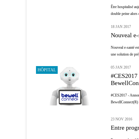
Être hospitalisé a
double peine alors q
18 JAN 2017
PATIENTS
Nouveal e-
Nouveal e-santé est
une solution de prép
05 JAN 2017
HÔPITAL
#CES2017 -
BewellCon
#CES2017 - Annonce
BewellConnect(R
23 NOV 2016
INNOVATION
Entre prog