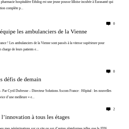
 pharmacie hospitalière Ethilog est une jeune pousse lilloise incubée à Eurasanté qui
ion complète p...
0
quipe les ambulanciers de la Vienne
nce ! Les ambulanciers de la Vienne sont passés à la vitesse supérieure pour
n charge de leurs patients e...
0
es défis de demain
r Cyril Dufresne – Directeur Solutions Ascom France : Hôpital : les nouvelles
vice d’une meilleure « e...
2
 l’innovation à tous les étages
eu mes pérégrinations sur ce site ou sur d’autres plateformes telles que le JDN,