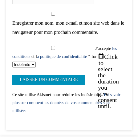
Enregistrer mon nom, mon e-mail et mon site web dans le
navigateur pour mon prochain commentaire.
J’accepte
les
Click
conditions
et l
a politique de confidentialité
* for
to
select
the
duration
you
give
Ce site utilise Akismet pour réduire les indésirables.
En savoir
consent
plus sur comment les données de vos commentaires sont
until.
utilisées
.