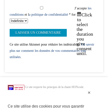
J’accepte
les
Click
conditions
et l
a politique de confidentialité
* for
to
select
the
duration
you
give
Ce site utilise Akismet pour réduire les indésirables.
En savoir
consent
plus sur comment les données de vos commentaires sont
until.
utilisées
.
Ce site respecte les principes de la charte HONcode.
Vérifiez ici.
✕
Chercher uniquement dans des sites web de santé HONcode de confiance :
Ce site utilise des cookies pour vous garantir