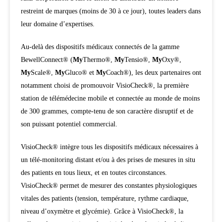
restreint de marques (moins de 30 à ce jour), toutes leaders dans
leur domaine d’expertises.
Au-delà des dispositifs médicaux connectés de la gamme
BewellConnect® (
My
Thermo®,
My
Tensio®,
My
Oxy®,
My
Scale®,
My
Gluco® et
My
Coach®), les deux partenaires ont
notamment choisi de promouvoir VisioCheck®, la première
station de télémédecine mobile et connectée au monde de moins
de 300 grammes, compte-tenu de son caractère disruptif et de
son puissant potentiel commercial.
VisioCheck® intègre tous les dispositifs médicaux nécessaires à
un télé-monitoring distant et/ou à des prises de mesures in situ
des patients en tous lieux, et en toutes circonstances.
VisioCheck® permet de mesurer des constantes physiologiques
vitales des patients (tension, température, rythme cardiaque,
niveau d’oxymètre et glycémie). Grâce à VisioCheck®, la