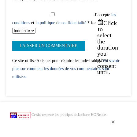
J’accepte
les
Click
conditions
et l
a politique de confidentialité
* for
to
select
the
duration
you
give
Ce site utilise Akismet pour réduire les indésirables.
En savoir
consent
plus sur comment les données de vos commentaires sont
until.
utilisées
.
Ce site respecte les principes de la charte HONcode.
Vérifiez ici.
✕
Chercher uniquement dans des sites web de santé HONcode de confiance :