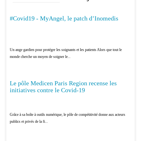
#Covid19 - MyAngel, le patch d’Inomedis
MÉDECINE
Un ange gardien pour protéger les soignants et les patients Alors que tout le
monde cherche un moyen de soigner le...
Le pôle Medicen Paris Region recense les
MÉDECINE
initiatives contre le Covid-19
Grâce à sa boîte à outils numérique, le pôle de compétitivité donne aux acteurs
publics et privés de la fi...