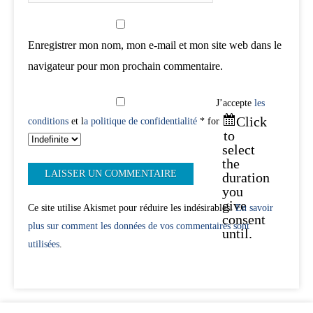
Enregistrer mon nom, mon e-mail et mon site web dans le
navigateur pour mon prochain commentaire.
J’accepte
les
Click
conditions
et l
a politique de confidentialité
* for
to
select
the
duration
you
give
Ce site utilise Akismet pour réduire les indésirables.
En savoir
consent
plus sur comment les données de vos commentaires sont
until.
utilisées
.