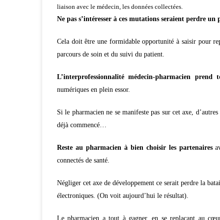
liaison avec le médecin, les données collectées.
Ne pas s’intéresser à ces mutations seraient perdre un 
Cela doit être une formidable opportunité à saisir pour 
parcours de soin et du suivi du patient.
L’interprofessionnalité médecin-pharmacien prend t
numériques en plein essor.
Si le pharmacien ne se manifeste pas sur cet axe, d’autres 
déjà commencé…
Reste au pharmacien à bien choisir les partenaires
av
connectés de santé.
Négliger cet axe de développement ce serait perdre la bata
électroniques. (On voit aujourd’hui le résultat).
Le pharmacien a tout à gagner, en se replaçant au cœur