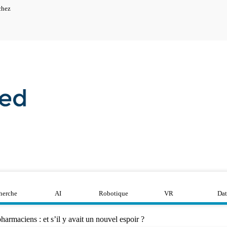
chez
herche
AI
Robotique
VR
Dat
armaciens : et s’il y avait un nouvel espoir ?