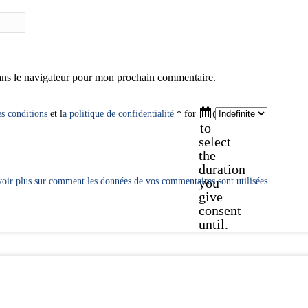
ans le navigateur pour mon prochain commentaire.
Click
es conditions
et l
a politique de confidentialité
* for
to
select
the
duration
you
oir plus sur comment les données de vos commentaires sont utilisées
.
give
consent
until.