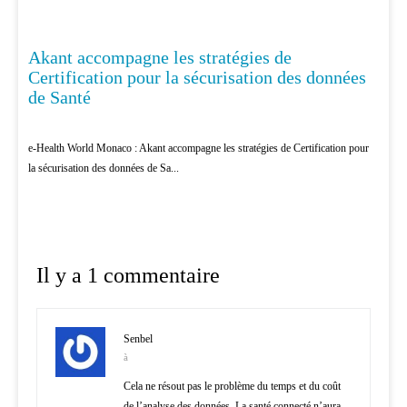
Akant accompagne les stratégies de
DATA
Certification pour la sécurisation des données
de Santé
e-Health World Monaco : Akant accompagne les stratégies de Certification pour
la sécurisation des données de Sa...
Il y a 1 commentaire
Senbel
à
Cela ne résout pas le problème du temps et du coût
de l’analyse des données. La santé connecté n’aura