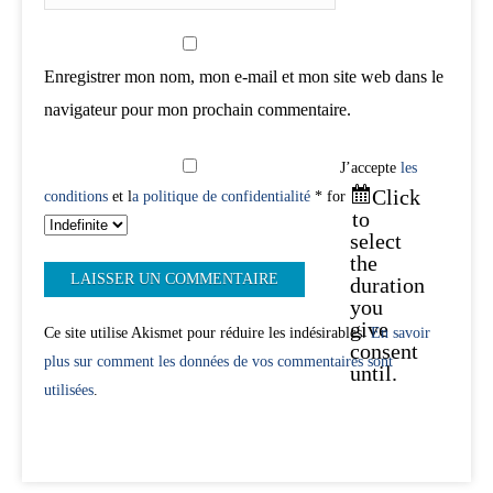
Enregistrer mon nom, mon e-mail et mon site web dans le
navigateur pour mon prochain commentaire.
J’accepte
les
Click
conditions
et l
a politique de confidentialité
* for
to
select
the
duration
you
give
Ce site utilise Akismet pour réduire les indésirables.
En savoir
consent
plus sur comment les données de vos commentaires sont
until.
utilisées
.