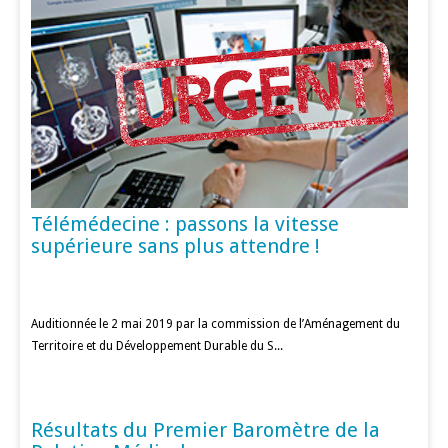
Télémédecine : passons la vitesse
supérieure sans plus attendre !
Auditionnée le 2 mai 2019 par la commission de l’Aménagement du
Territoire et du Développement Durable du S...
Résultats du Premier Baromètre de la
PATIENTS