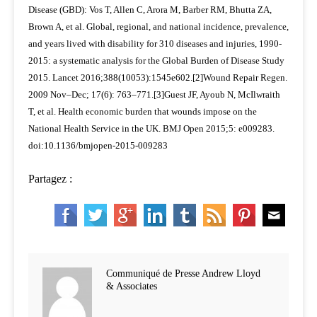
Disease (GBD): Vos T, Allen C, Arora M, Barber RM, Bhutta ZA,
Brown A, et al. Global, regional, and national incidence, prevalence,
and years lived with disability for 310 diseases and injuries, 1990-
2015: a systematic analysis for the Global Burden of Disease Study
2015. Lancet 2016;388(10053):1545e602.[2]Wound Repair Regen.
2009 Nov–Dec; 17(6): 763–771.[3]Guest JF, Ayoub N, McIlwraith
T, et al. Health economic burden that wounds impose on the
National Health Service in the UK. BMJ Open 2015;5: e009283.
doi:10.1136/bmjopen-2015-009283
Partagez :
Communiqué de Presse Andrew Lloyd
& Associates