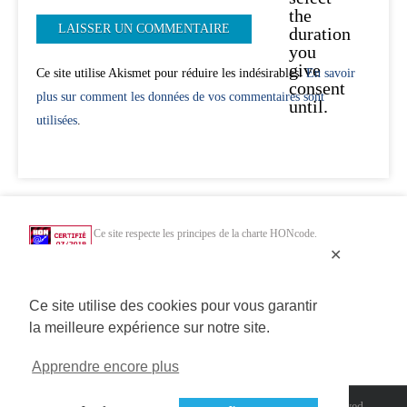
the
duration
you
give
Ce site utilise Akismet pour réduire les indésirables.
En savoir
consent
plus sur comment les données de vos commentaires sont
until.
utilisées
.
Ce site respecte les principes de la charte HONcode.
Vérifiez ici.
✕
Chercher uniquement dans des sites web de santé HONcode de confiance :
Ce site utilise des cookies pour vous garantir
la meilleure expérience sur notre site.
Apprendre encore plus
Copyright 2014>2020 Connected Mag SAS | All Rights Reserved