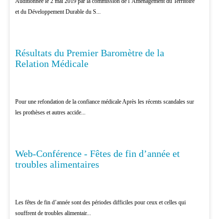
Auditionnée le 2 mai 2019 par la commission de l’Aménagement du Territoire
et du Développement Durable du S...
Résultats du Premier Baromètre de la
PATIENTS
Relation Médicale
Pour une refondation de la confiance médicale Après les récents scandales sur
les prothèses et autres accide...
Web-Conférence - Fêtes de fin d’année et
EDUCATION THÉRAPEUTIQUE
troubles alimentaires
Les fêtes de fin d’année sont des périodes difficiles pour ceux et celles qui
souffrent de troubles alimentair...