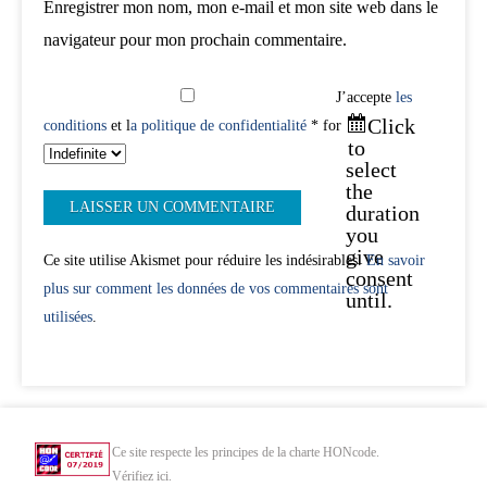
Enregistrer mon nom, mon e-mail et mon site web dans le
navigateur pour mon prochain commentaire.
J’accepte
les
Click
conditions
et l
a politique de confidentialité
* for
to
select
the
duration
you
give
Ce site utilise Akismet pour réduire les indésirables.
En savoir
consent
plus sur comment les données de vos commentaires sont
until.
utilisées
.
Ce site respecte les principes de la charte HONcode.
Vérifiez ici.