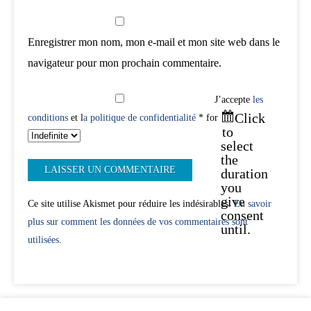
Enregistrer mon nom, mon e-mail et mon site web dans le
navigateur pour mon prochain commentaire.
J’accepte
les
Click
conditions
et l
a politique de confidentialité
* for
to
select
the
duration
you
give
Ce site utilise Akismet pour réduire les indésirables.
En savoir
consent
plus sur comment les données de vos commentaires sont
until.
utilisées
.