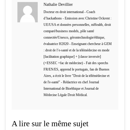
Nathalie Devillier
Docteur en droit international - Coach
d’hackathons - Emission avec Christine Ockrent :
UE/USA et données personnelles, mHealth, droit
comparé/business models, pôle santé
connectée/Unesco, gérontechnologie/éthique,
évaluatrice H2020 - Enseignant chercheur à GEM
: droit de l’e-santé et de la télémédecine en mode
[facilitation graphique] + [classe inversée]
(+ESSEC +fac de médecine) - Fait des speechs
FR/EN/ES, apprend le portugais, fan de Buenos
Aires, a écrit le livre "Droit de la télémédecine et
de l'e-santé" - Rédactrice en chef Journal
International de Bioéthique et Journal de
Médecine Légale Droit Médical.
A lire sur le même sujet