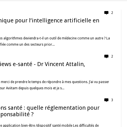
2
ique pour l’intelligence artificielle en
ses algorithmes deviendra-t-il un outil de médecine comme un autre ? La
tifiée comme un des secteurs prior...
2
iews e-santé - Dr Vincent Attalin,
 merci de prendre le temps de répondre à mes questions. J’ai vu passer
sur Aviitam depuis quelques mois et je s...
3
ons santé : quelle réglementation pour
sponsabilité ?
re application bien-être /dispositif santé mobile Les difficultés de