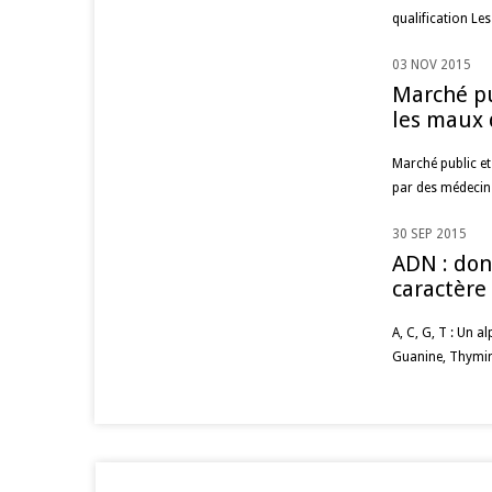
qualification Le
03 NOV 2015
DROIT - ECONOMIE
Marché pu
les maux 
Marché public et
par des médecins. 
30 SEP 2015
DATA
ADN : don
caractère
A, C, G, T : Un a
Guanine, Thymin.