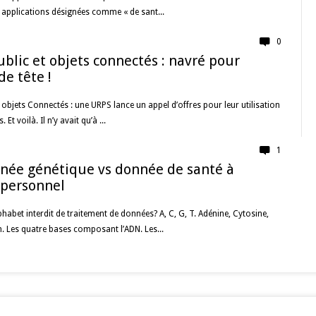
s applications désignées comme « de sant...
0
blic et objets connectés : navré pour
de tête !
 objets Connectés : une URPS lance un appel d’offres pour leur utilisation
Et voilà. Il n’y avait qu’à ...
1
née génétique vs donnée de santé à
 personnel
lphabet interdit de traitement de données? A, C, G, T. Adénine, Cytosine,
 Les quatre bases composant l’ADN. Les...