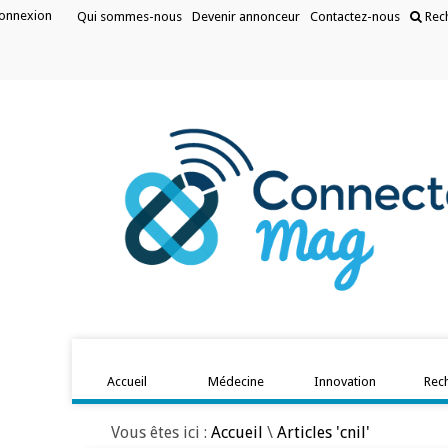
onnexion
Qui sommes-nous
Devenir annonceur
Contactez-nous
Rec
Accueil
Médecine
Innovation
Rec
Vous êtes ici :
Accueil
\
Articles 'cnil'