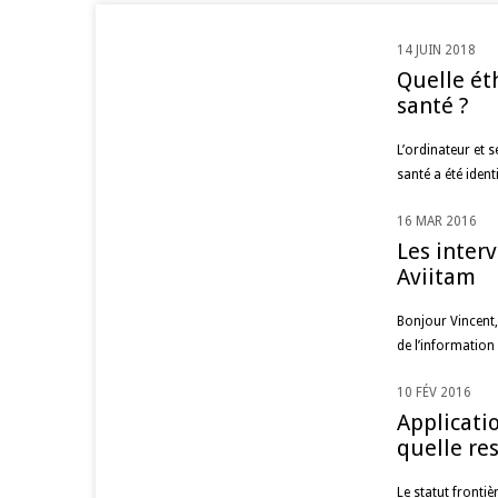
14 JUIN 2018
AI
Quelle éth
santé ?
L’ordinateur et 
santé a été iden
16 MAR 2016
DATA
Les interv
Aviitam
Bonjour Vincent,
de l’information 
10 FÉV 2016
DATA
Applicati
quelle re
Le statut frontiè