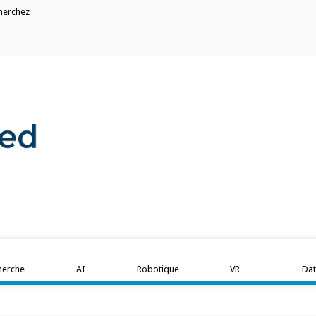
herchez
herche
AI
Robotique
VR
Da