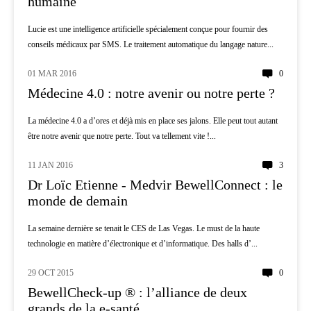
humaine
Lucie est une intelligence artificielle spécialement conçue pour fournir des
conseils médicaux par SMS. Le traitement automatique du langage nature...
01 MAR 2016
0
AI
Médecine 4.0 : notre avenir ou notre perte ?
La médecine 4.0 a d’ores et déjà mis en place ses jalons. Elle peut tout autant
être notre avenir que notre perte. Tout va tellement vite !...
11 JAN 2016
3
AI
Dr Loïc Etienne - Medvir BewellConnect : le
monde de demain
La semaine dernière se tenait le CES de Las Vegas. Le must de la haute
technologie en matière d’électronique et d’informatique. Des halls d’...
29 OCT 2015
0
AI
BewellCheck-up ® : l’alliance de deux
grands de la e-santé