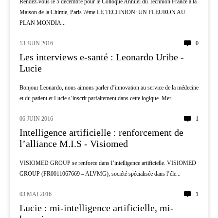
Rendez-vous le 5 décembre pour le Colloque Annuel du Technion France à la
Maison de la Chimie, Paris 7ème LE TECHNION: UN FLEURON AU
PLAN MONDIA...
13 JUIN 2016
0
AI
Les interviews e-santé : Leonardo Uribe -
Lucie
Bonjour Leonardo, nous aimons parler d’innovation au service de la médecine
et du patient et Lucie s’inscrit parfaitement dans cette logique. Mer...
06 JUIN 2016
1
AI
Intelligence artificielle : renforcement de
l’alliance M.I.S - Visiomed
VISIOMED GROUP se renforce dans l’intelligence artificielle. VISIOMED
GROUP (FR0011067669 – ALVMG), société spécialisée dans l’éle...
03 MAI 2016
1
AI
Lucie : mi-intelligence artificielle, mi-