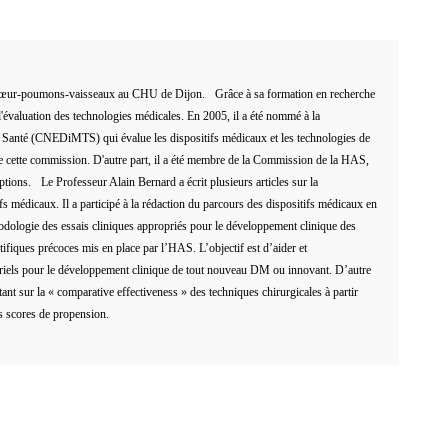
e cœur-poumons-vaisseaux au CHU de Dijon. Grâce à sa formation en recherche
s l'évaluation des technologies médicales. En 2005, il a été nommé à la
e Santé (CNEDiMTS) qui évalue les dispositifs médicaux et les technologies de
 de cette commission. D'autre part, il a été membre de la Commission de la HAS,
ptions. Le Professeur Alain Bernard a écrit plusieurs articles sur la
fs médicaux. Il a participé à la rédaction du parcours des dispositifs médicaux en
hodologie des essais cliniques appropriés pour le développement clinique des
ntifiques précoces mis en place par l’HAS. L’objectif est d’aider et
triels pour le développement clinique de tout nouveau DM ou innovant. D’autre
tant sur la « comparative effectiveness » des techniques chirurgicales à partir
es scores de propension.