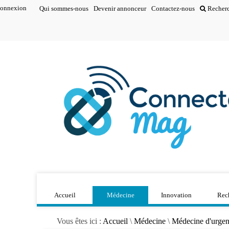
onnexion
Qui sommes-nous
Devenir annonceur
Contactez-nous
Recher
Accueil
Médecine
Innovation
Rec
Vous êtes ici :
Accueil
\
Médecine
\
Médecine d'urge