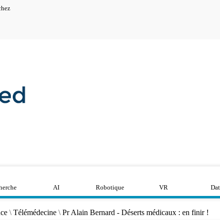
chez
herche
AI
Robotique
VR
Dat
nce
\
Télémédecine
\
Pr Alain Bernard - Déserts médicaux : en finir !