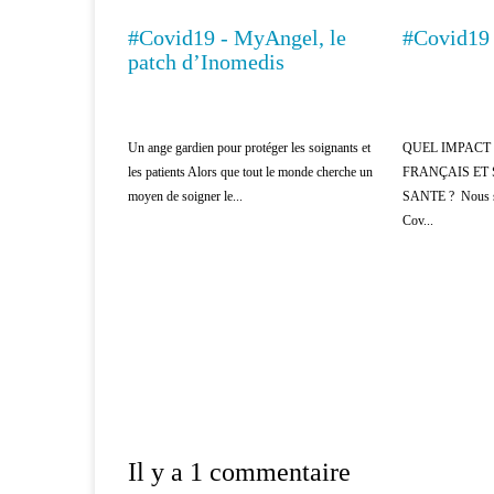
#Covid19 - MyAngel, le
#Covid19 
MÉDECINE
MÉDECINE
patch d’Inomedis
Un ange gardien pour protéger les soignants et
QUEL IMPACT
les patients Alors que tout le monde cherche un
FRANÇAIS ET
moyen de soigner le...
SANTE ? Nous so
Cov...
Il y a 1 commentaire