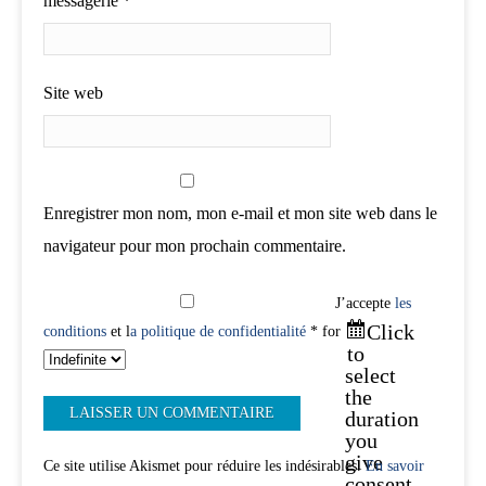
messagerie
*
Site web
Enregistrer mon nom, mon e-mail et mon site web dans le
navigateur pour mon prochain commentaire.
J’accepte
les
Click
conditions
et l
a politique de confidentialité
* for
to
select
the
duration
you
give
Ce site utilise Akismet pour réduire les indésirables.
En savoir
consent