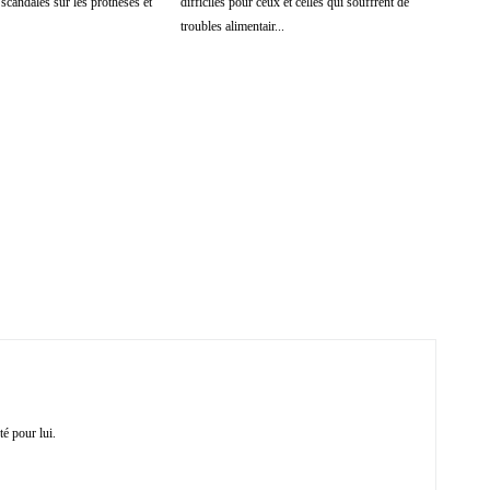
s scandales sur les prothèses et
difficiles pour ceux et celles qui souffrent de
troubles alimentair...
té pour lui.