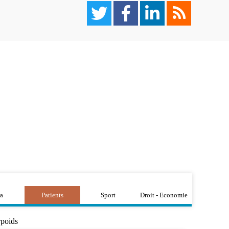
a
Patients
Sport
Droit - Economie
rpoids