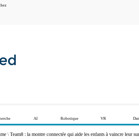
chez
herche
AI
Robotique
VR
Dat
ame
\
Team8 : la montre connectée qui aide les enfants à vaincre leur su