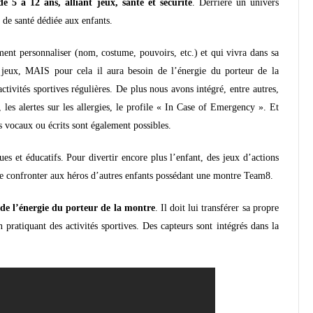
 5 à 12 ans, alliant jeux, santé et sécurité
.
Derrière un univers
 de santé dédiée aux enfants.
ment personnaliser (nom, costume, pouvoirs, etc.) et qui vivra dans sa
s jeux, MAIS pour cela il aura besoin de l’énergie du porteur de la
tivités sportives régulières. De plus nous avons intégré, entre autres,
 les alertes sur les allergies, le profile « In Case of Emergency ». Et
s vocaux ou écrits sont également possibles.
es et éducatifs. Pour divertir encore plus l’enfant, des jeux d’actions
de se confronter aux héros d’autres enfants possédant une montre Team8.
 de l’énergie du porteur de la montre
. Il doit lui transférer sa propre
pratiquant des activités sportives. Des capteurs sont intégrés dans la