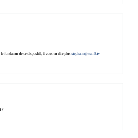
e fondateur de ce dispositif, il vous en dire plus
stephane@team8.tv
i ?