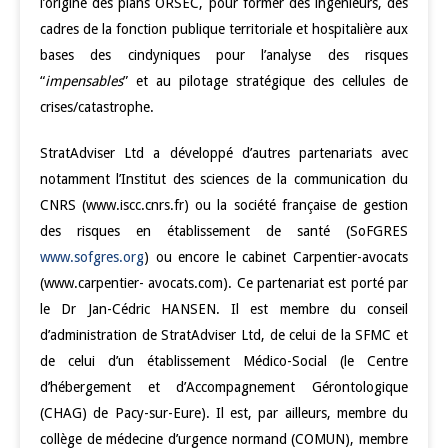
l’origine des plans ORSEC, pour former des ingénieurs, des
cadres de la fonction publique territoriale et hospitalière aux
bases des cindyniques pour l’analyse des risques
“
impensables
” et au pilotage stratégique des cellules de
crises/catastrophe.
StratAdviser Ltd a développé d’autres partenariats avec
notamment l’Institut des sciences de la communication du
CNRS (www.iscc.cnrs.fr) ou la société française de gestion
des risques en établissement de santé (SoFGRES
www.sofgres.org
) ou encore le cabinet Carpentier-avocats
(www.carpentier- avocats.com). Ce partenariat est porté par
le Dr Jan-Cédric HANSEN. Il est membre du conseil
d’administration de StratAdviser Ltd, de celui de la SFMC et
de celui d’un établissement Médico-Social (le Centre
d’hébergement et d’Accompagnement Gérontologique
(CHAG) de Pacy-sur-Eure). Il est, par ailleurs, membre du
collège de médecine d’urgence normand (COMUN), membre