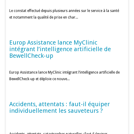
Le constat effectué depuis plusieurs années sur le service à la santé
et notamment la qualité de prise en char...
Europ Assistance lance MyClinic
MÉDECINE D'URGENCE
intégrant l’intelligence artificielle de
BewellCheck-up
Europ Assistance lance MyClinic intégrant l’intelligence artificielle de
BewellCheck-up et déploie ce nouve...
Accidents, attentats : faut-il équiper
MÉDECINE D'URGENCE
individuellement les sauveteurs ?
Accidents, attentats, catastrophes naturelles : faut-il équiper