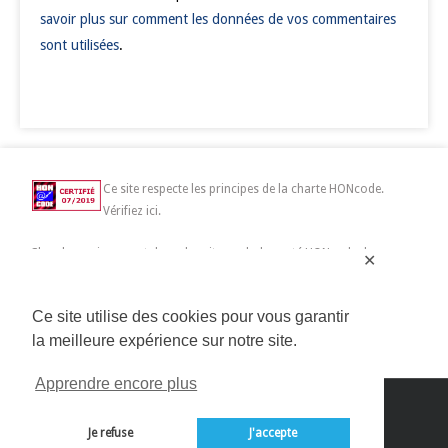
savoir plus sur comment les données de vos commentaires
sont utilisées
.
Ce site respecte les principes de la charte HONcode.
Vérifiez ici.
Chercher uniquement dans des sites web de santé HONcode de
✕
confiance :
Ce site utilise des cookies pour vous garantir
la meilleure expérience sur notre site.
Apprendre encore plus
Copyright 2014>2019 Connected Mag SAS | All Rights
Reserved
Je refuse
J'accepte