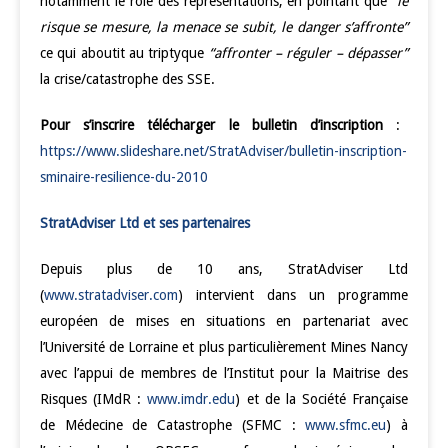
notamment le rôle des représentations, en pointant que
“le
risque se mesure, la menace se subit, le danger s’affronte”
ce qui aboutit au triptyque
“affronter – réguler – dépasser”
la crise/catastrophe des SSE.
Pour s’inscrire télécharger le bulletin d’inscription
:
https://www.slideshare.net/StratAdviser/bulletin-inscription-
sminaire-resilience-du-2010
StratAdviser Ltd et ses partenaires
Depuis plus de 10 ans, StratAdviser Ltd
(
www.stratadviser.com
) intervient dans un programme
européen de mises en situations en partenariat avec
l’Université de Lorraine et plus particulièrement Mines Nancy
avec l’appui de membres de l’Institut pour la Maitrise des
Risques (IMdR :
www.imdr.edu
) et de la Société Française
de Médecine de Catastrophe (SFMC :
www.sfmc.eu
) à