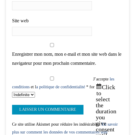
Site web
Enregistrer mon nom, mon e-mail et mon site web dans le
navigateur pour mon prochain commentaire.
J’accepte
les
Click
conditions
et l
a politique de confidentialité
* for
to
select
the
duration
you
give
Ce site utilise Akismet pour réduire les indésirables.
En savoir
consent
plus sur comment les données de vos commentaires sont
until.