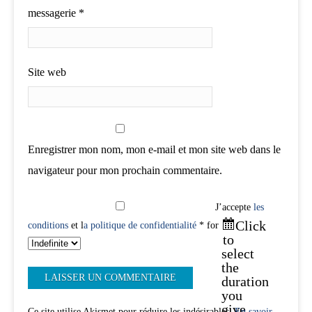
messagerie
*
Site web
Enregistrer mon nom, mon e-mail et mon site web dans le
navigateur pour mon prochain commentaire.
J’accepte
les
Click
conditions
et l
a politique de confidentialité
* for
to
select
the
duration
you
give
Ce site utilise Akismet pour réduire les indésirables.
En savoir