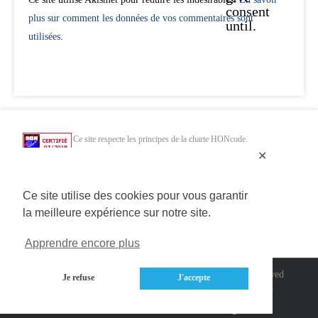
consent
plus sur comment les données de vos commentaires sont
until.
utilisées
.
Ce site respecte les principes de la charte HONcode.
Vérifiez ici.
✕
Chercher uniquement dans des sites web de santé HONcode de confiance :
Ce site utilise des cookies pour vous garantir
la meilleure expérience sur notre site.
Apprendre encore plus
Copyright 2014>2020 Connected Mag SAS | All Rights Reserved
Je refuse
J'accepte
A propos
/
Contact
/
Mentions légales