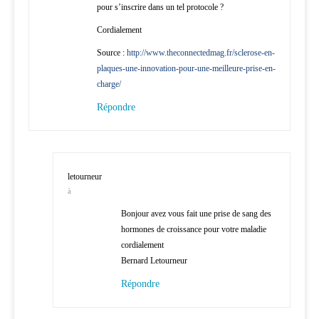
pour s’inscrire dans un tel protocole ?
Cordialement
Source :
http://www.theconnectedmag.fr/sclerose-en-
plaques-une-innovation-pour-une-meilleure-prise-en-
charge/
Répondre
letourneur
à
Bonjour avez vous fait une prise de sang des
hormones de croissance pour votre maladie
cordialement
Bernard Letourneur
Répondre