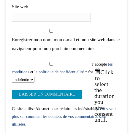
Site web
Enregistrer mon nom, mon e-mail et mon site web dans le
navigateur pour mon prochain commentaire.
J’accepte
les
Click
conditions
et l
a politique de confidentialité
* for
to
select
the
duration
you
give
Ce site utilise Akismet pour réduire les indésirables.
En savoir
consent
plus sur comment les données de vos commentaires sont
until.
utilisées
.