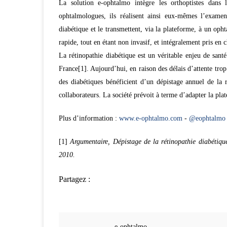
La solution e-ophtalmo intègre les orthoptistes dans 
ophtalmologues, ils réalisent ainsi eux-mêmes l’examen
diabétique et le transmettent, via la plateforme, à un opht
rapide, tout en étant non invasif, et intégralement pris en 
La rétinopathie diabétique est un véritable enjeu de sant
France[1]. Aujourd’hui, en raison des délais d’attente tr
des diabétiques bénéficient d’un dépistage annuel de l
collaborateurs. La société prévoit à terme d’adapter la pl
Plus d’information :
www.e-ophtalmo.com
-
@eophtalmo
[1]
Argumentaire, Dépistage de la rétinopathie diabétiqu
2010.
Partagez :
e-ophtalmo