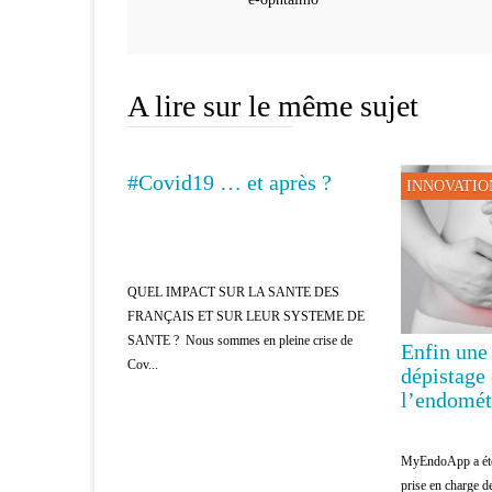
A lire sur le même sujet
#Covid19 … et après ?
MÉDECINE
INNOVATIO
QUEL IMPACT SUR LA SANTE DES
FRANÇAIS ET SUR LEUR SYSTEME DE
SANTE ? Nous sommes en pleine crise de
Enfin une
Cov...
dépistage
l’endomét
MyEndoApp a été 
prise en charge d