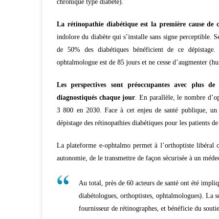
chronique type diabète).
La rétinopathie diabétique est la première cause de 
indolore du diabète qui s’installe sans signe perceptible. 
de 50% des diabétiques bénéficient de ce dépistage
ophtalmologue est de 85 jours et ne cesse d’augmenter (hui
Les perspectives sont préoccupantes avec plus de
diagnostiqués chaque jour
. En parallèle, le nombre d’o
3 800 en 2030. Face à cet enjeu de santé publique, un 
dépistage des rétinopathies diabétiques pour les patients d
La plateforme e-ophtalmo permet à l’orthoptiste libéral o
autonomie, de le transmettre de façon sécurisée à un méde
Au total, près de 60 acteurs de santé ont été impliq
diabétologues, orthoptistes, ophtalmologues). La s
fournisseur de rétinographes, et bénéficie du soutie