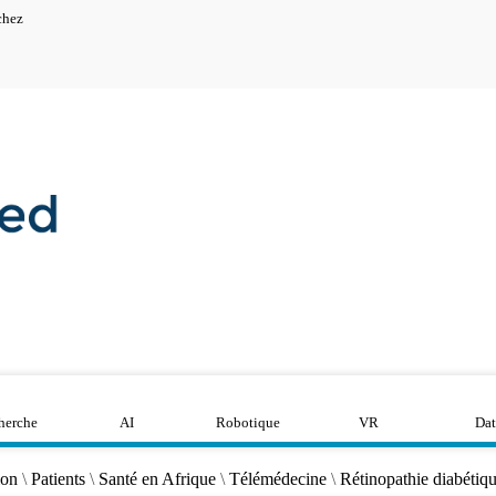
chez
herche
AI
Robotique
VR
Dat
ion
\
Patients
\
Santé en Afrique
\
Télémédecine
\
Rétinopathie diabétiq