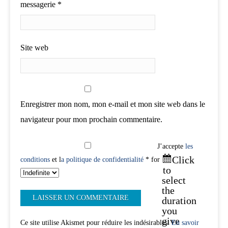
messagerie
*
Site web
Enregistrer mon nom, mon e-mail et mon site web dans le
navigateur pour mon prochain commentaire.
J’accepte
les
Click
conditions
et l
a politique de confidentialité
* for
to
select
the
duration
you
give
Ce site utilise Akismet pour réduire les indésirables.
En savoir