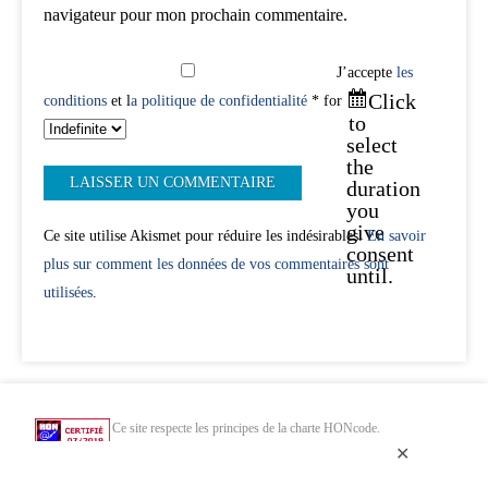
navigateur pour mon prochain commentaire.
J’accepte
les
Click
conditions
et l
a politique de confidentialité
* for
to
select
the
duration
you
give
Ce site utilise Akismet pour réduire les indésirables.
En savoir
consent
plus sur comment les données de vos commentaires sont
until.
utilisées
.
Ce site respecte les principes de la charte HONcode.
Vérifiez ici.
✕