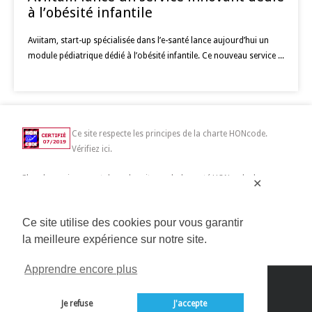
à l’obésité infantile
Aviitam, start-up spécialisée dans l’e-santé lance aujourd’hui un
module pédiatrique dédié à l’obésité infantile. Ce nouveau service ...
Ce site respecte les principes de la charte HONcode.
Vérifiez ici.
Chercher uniquement dans des sites web de santé HONcode de
✕
confiance :
Ce site utilise des cookies pour vous garantir
la meilleure expérience sur notre site.
Apprendre encore plus
Copyright 2014>2019 Connected Mag SAS | All Rights
Reserved
Je refuse
J'accepte