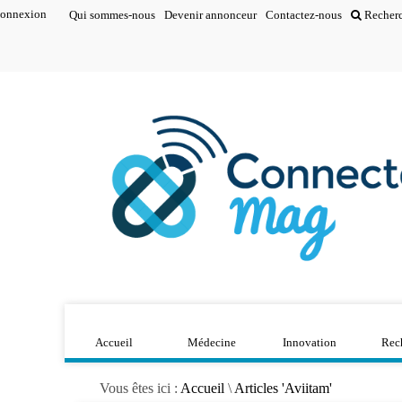
onnexion
Qui sommes-nous
Devenir annonceur
Contactez-nous
Recher
Accueil
Médecine
Innovation
Rec
Vous êtes ici :
Accueil
\
Articles 'Aviitam'