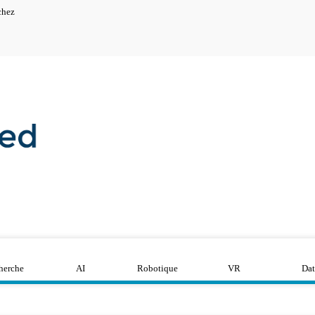
chez
herche
AI
Robotique
VR
Dat