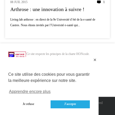
08 JUIL 2015
1
Arthrose : une innovation à suivre !
Living-lab arthrose : en direct de la 9e Université d’été de la e-santé de
Castres. Nous étions invités par l’Université e-santé qui...
Ce site respecte les principes de la charte HONcode.
✕
Vérifiez ici.
Chercher uniquement dans des sites web de santé HONcode de confiance :
Ce site utilise des cookies pour vous garantir
la meilleure expérience sur notre site.
Apprendre encore plus
Copyright 2014>2020 Connected Mag SAS | All Rights Reserved
Je refuse
J'accepte
A propos
/
Contact
/