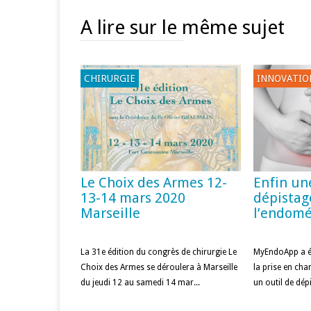
A lire sur le même sujet
CHIRURGIE
INNOVATIO
Le Choix des Armes 12-
Enfin un
13-14 mars 2020
dépistag
Marseille
l’endome
La 31e édition du congrès de chirurgie Le
MyEndoApp a é
Choix des Armes se déroulera à Marseille
la prise en cha
du jeudi 12 au samedi 14 mar...
un outil de dépi