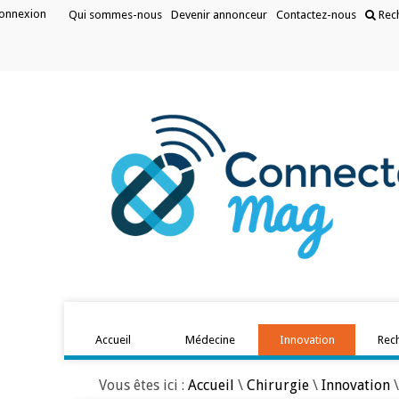
onnexion
Qui sommes-nous
Devenir annonceur
Contactez-nous
Rec
Accueil
Médecine
Innovation
Rec
Vous êtes ici :
Accueil
\
Chirurgie
\
Innovation