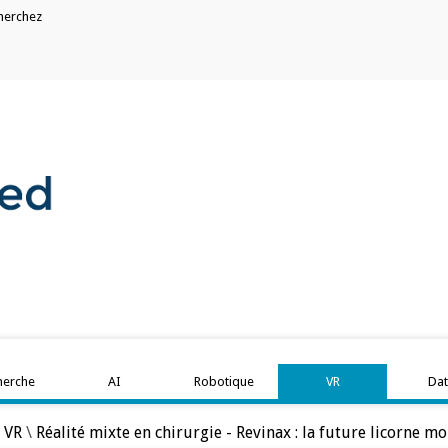
herchez
herche
AI
Robotique
VR
Da
\
VR
\
Réalité mixte en chirurgie - Revinax : la future licorne m