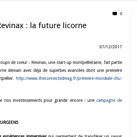
0
evinax : la future licorne
07/12/2017
ups de coeur : Revinax, une start-up montpelliéraine, fait partie
icorne demain avec déjà de superbes avancées dont une première
tpellier.
http://www.theconnectedmag.fr/premiere-mondiale-chu-
de nos investissements pour grandir encore : une
campagne de
RURGIENS
es expériences immersives
qui permettent de transférer un savoir