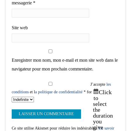
messagerie
*
Site web
Enregistrer mon nom, mon e-mail et mon site web dans le
navigateur pour mon prochain commentaire.
J’accepte
les
Click
conditions
et l
a politique de confidentialité
* for
to
select
the
duration
you
give
Ce site utilise Akismet pour réduire les indésirables.
En savoir