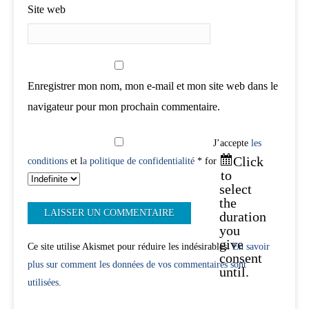
Site web
Enregistrer mon nom, mon e-mail et mon site web dans le
navigateur pour mon prochain commentaire.
J’accepte
les
Click
conditions
et l
a politique de confidentialité
* for
to
select
the
duration
you
give
Ce site utilise Akismet pour réduire les indésirables.
En savoir
consent
plus sur comment les données de vos commentaires sont
until.
utilisées
.