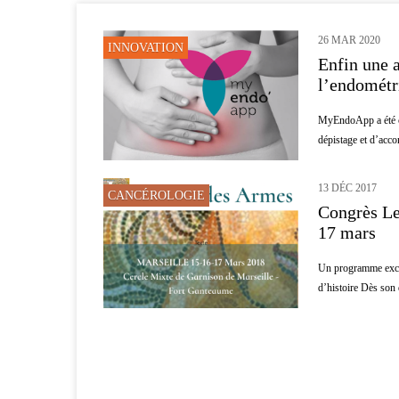
26 MAR 2020
INNOVATION
Enfin une a
l’endométr
MyEndoApp a été co
dépistage et d’acco
13 DÉC 2017
CANCÉROLOGIE
Congrès Le
17 mars
Un programme excep
d’histoire Dès son 