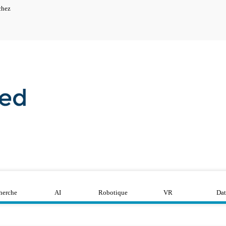
chez
herche
AI
Robotique
VR
Dat