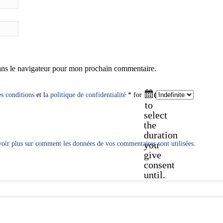
ans le navigateur pour mon prochain commentaire.
Click
es conditions
et l
a politique de confidentialité
* for
to
select
the
duration
you
oir plus sur comment les données de vos commentaires sont utilisées
.
give
consent
until.