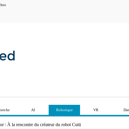
chez
herche
AI
Robotique
VR
Dat
or
\
À la rencontre du créateur du robot Cutii