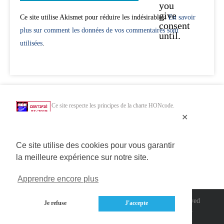
you
give
Ce site utilise Akismet pour réduire les indésirables.
En savoir
consent
plus sur comment les données de vos commentaires sont
until.
utilisées
.
Ce site respecte les principes de la charte HONcode.
Vérifiez ici.
✕
Chercher uniquement dans des sites web de santé HONcode de confiance :
Ce site utilise des cookies pour vous garantir
la meilleure expérience sur notre site.
Apprendre encore plus
Copyright 2014>2020 Connected Mag SAS | All Rights Reserved
Je refuse
J'accepte
A propos
/
Contact
/