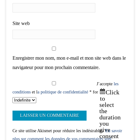
Site web
Enregistrer mon nom, mon e-mail et mon site web dans le
navigateur pour mon prochain commentaire.
J’accepte
les
Click
conditions
et l
a politique de confidentialité
* for
to
select
the
duration
you
give
Ce site utilise Akismet pour réduire les indésirables.
En savoir
consent
plus sur comment les données de vos commentaires sont