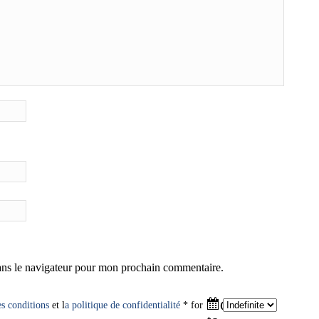
ans le navigateur pour mon prochain commentaire.
Click
es conditions
et l
a politique de confidentialité
* for
to