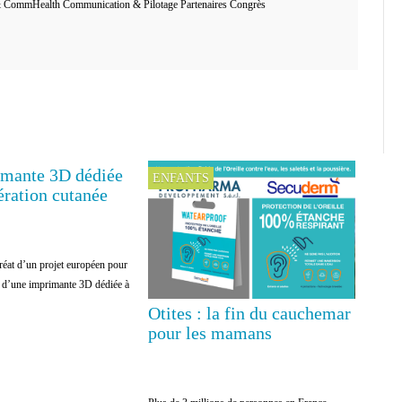
 CommHealth Communication & Pilotage Partenaires Congrès
mante 3D dédiée
E
ENFANTS
ération cutanée
réat d’un projet européen pour
 d’une imprimante 3D dédiée à
Otites : la fin du cauchemar
pour les mamans