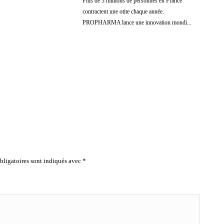
Plus de 3 millions de personnes en France
contractent une otite chaque année.
PROPHARMA lance une innovation mondi...
ligatoires sont indiqués avec
*