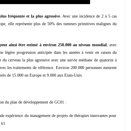
lus fréquente et la plus agressive
. Avec une incidence de 2 à 5 cas
e, elle représente plus de 50% des tumeurs primitives malignes du
eut ainsi être estimé à environ 250.000 au niveau mondial
, avec
ne légère progression anticipée dans les années à venir en raison du
ur du cerveau la plus agressive avec une survie médiane de quatorze à
avec les traitements de référence. Environ 200.000 personnes meurent
près de 15.000 en Europe et 9.000 aux Etats-Unis.
ation du plan de développement de GC01 :
ande expérience du management de projets de thérapies innovantes pour
 ici