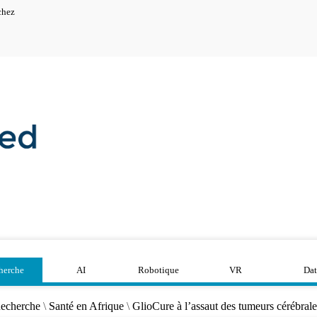
chez
herche
AI
Robotique
VR
Dat
echerche
\
Santé en Afrique
\
GlioCure à l’assaut des tumeurs cérébrale